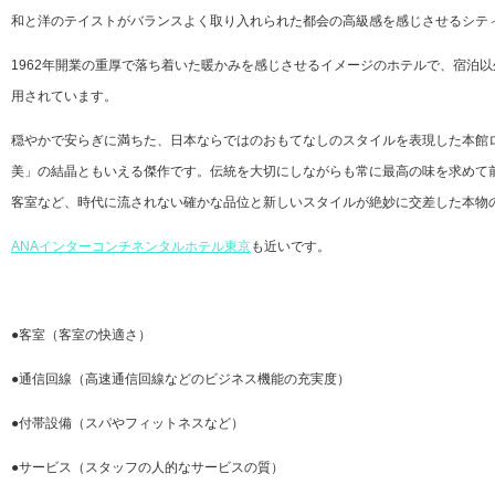
和と洋のテイストがバランスよく取り入れられた都会の高級感を感じさせるシテ
1962年開業の重厚で落ち着いた暖かみを感じさせるイメージのホテルで、宿泊
用されています。
穏やかで安らぎに満ちた、日本ならではのおもてなしのスタイルを表現した本館
美」の結晶ともいえる傑作です。伝統を大切にしながらも常に最高の味を求めて
客室など、時代に流されない確かな品位と新しいスタイルが絶妙に交差した本物
ANAインターコンチネンタルホテル東京
も近いです。
●客室（客室の快適さ）
●通信回線（高速通信回線などのビジネス機能の充実度）
●付帯設備（スパやフィットネスなど）
●サービス（スタッフの人的なサービスの質）