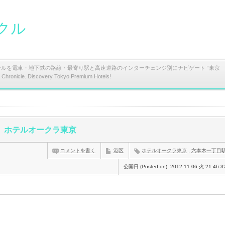
クル
テルを電車・地下鉄の路線・最寄り駅と高速道路のインターチェンジ別にナビゲート “東京
ronicle. Discovery Tokyo Premium Hotels!
ホテルオークラ東京
コメントを書く
港区
ホテルオークラ東京
,
六本木一丁目
公開日 (Posted on):
2012-11-06 火 21:46:3