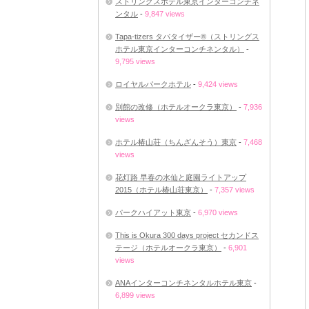
ストリングスホテル東京インターコンチネ
ンタル
-
9,847 views
Tapa-tizers タパタイザー®（ストリングス
ホテル東京インターコンチネンタル）
-
9,795 views
ロイヤルパークホテル
-
9,424 views
別館の改修（ホテルオークラ東京）
-
7,936
views
ホテル椿山荘（ちんざんそう）東京
-
7,468
views
花灯路 早春の水仙と庭園ライトアップ
2015（ホテル椿山荘東京）
-
7,357 views
パークハイアット東京
-
6,970 views
This is Okura 300 days project セカンドス
テージ（ホテルオークラ東京）
-
6,901
views
ANAインターコンチネンタルホテル東京
-
6,899 views