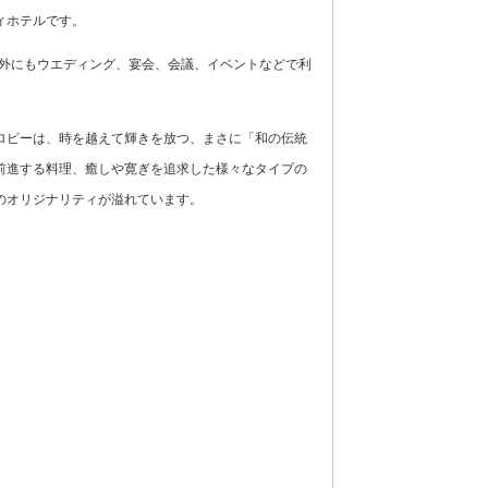
ィホテルです。
以外にもウエディング、宴会、会議、イベントなどで利
ロビーは、時を越えて輝きを放つ、まさに「和の伝統
前進する料理、癒しや寛ぎを追求した様々なタイプの
のオリジナリティが溢れています。