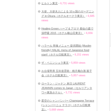
ヒルトン東京
-
6,731 views
大使、大使夫人による 10ヵ国のガーデニン
グ in Okura（ホテルオークラ東京）
-
6,685
views
Healing Green ハーブ & アロマ 都会の森で
深呼吸 2015（ホテル椿山荘東京）
-
6,656
views
ハラール 和食メニュー 提供開始 (Muslim
friendly) HALAL menu of Japanese food
start!（ホテル日航東京）
-
6,151 views
ザ・ペニンシュラ東京
-
5,859 views
お台場寄席 五街道雲助・桃月庵白酒 親子
会（ホテル日航東京）
-
5,857 views
ローラン・ジャナン 来日 LAURENT
JEANNIN comes to Japan（セルリアンタ
ワー東急ホテル）
-
5,731 views
星空のシャンパンバー Champagne Terrace
(シャンパーニュ テラス)（ホテル日航東
京）
-
5,668 views