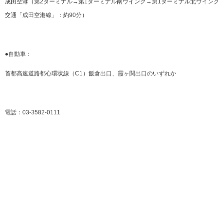
成田空港（第2ターミナル→第1ターミナル南ウイング→第1ターミナル北ウイン
交通「成田空港線」：約90分）
●自動車：
首都高速道路都心環状線（C1）飯倉出口、霞ヶ関出口のいずれか
電話：03-3582-0111