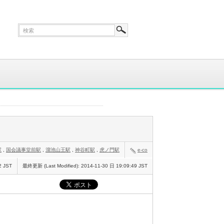
駅
,
国会議事堂前駅
,
溜池山王駅
,
神谷町駅
,
虎ノ門駅
e-co
2 JST
最終更新 (Last Modified):
2014-11-30 日 19:09:49 JST