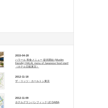
2015-04-28
ハラール 和食メニュー 提供開始 (Muslim
friendly) HALAL menu of Japanese food start!
（ホテル日航東京）
2012-11-18
ザ・リッツ・カールトン東京
2012-11-09
ホテルグランパシフィック LE DAIBA