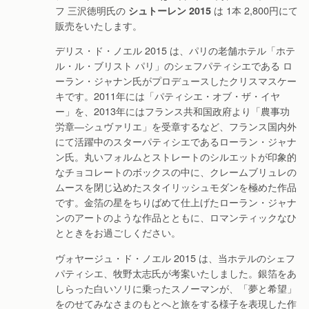
フ 三沢徳明氏の
は 1本 2,800円にて
シュトーレン 2015
販売をいたします。
デリス・ド・ノエル 2015 は、パリの老舗ホテル「ホテ
ル・ル・ブリスト パリ」のシェフパティシエである ロ
ーラン・ジャナン氏がプロデュースしたクリスマスケー
キです。2011年には「パティシエ・オブ・ザ・イヤ
ー」を、2013年にはフランス共和国政府より「農事功
労章―シュヴァリエ」を受章するなど、フランス国内外
にて活躍中のスターパティシエであるローラン・ジャナ
ン氏。丸いフォルムとストレートのシルエットが印象的
なチョコレートのボックスの中に、クレームブリュレの
ムースを閉じ込めたスタイリッシュモダンを極めた作品
です。金箔の星をちりばめて仕上げたローラン・ジャナ
ンのアートのような作品とともに、ロマンティックなひ
とときをお過ごしください。
ヴォヤージュ・ド・ノエル 2015 は、当ホテルのシェフ
パティシエ、牧野太志氏が考案いたしました。銀箔をあ
しらった白いソリに乗ったスノーマンが、「夢と希望」
をのせてみなさまのもとへと旅をする様子を表現した作