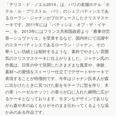
「デリス・ド・ノエル2014」は、パリの老舗ホテル「ホ
テル・ル・ブリストル パリ」のシェフパティシエであ
るローラン・ジャナンがプロデュースしたクリスマスケ
ーキです。2011年には「パティシエ・オブ・ザ・イヤ
ー」を、2013年にはフランス共和国政府より「農事功労
章―シュヴァリエ」を受章するなど、国内外にて活躍中
のスターパティシエであるローラン・ジャナン。その
華々しい功績とは相対するような、素朴でやさしい雰囲
気のクリスマスケーキに仕上がりました。ジャナン氏の
作風は、日常の中で見聞したさまざまな風景や、体験、
素材への愛情をストーリー仕立てでデザートやケーキで
表現することが特徴的です。今年はジャナン氏本人が森
に出かけたときに見つけた薪をモチーフに型を作り、木
の実（ヘーゼルナッツ）の香りが口に入れた瞬間に広が
るケーキとなっております。モダンなデザインでありな
がら森や木のぬくもりがそのまま伝わってくるような温
かみのある作品です。