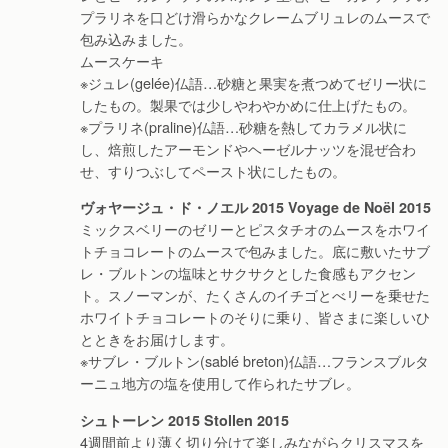
プラリネを口どけ滑らかなクレームブリュレのムースで
包み込みました。
ムースケーキ
※ジュレ(gelée)仏語…砂糖と果実を煮つめてゼリー状に
したもの。製果では少しやわやかめに仕上げたもの。
※プラリネ(praline)仏語…砂糖を熱してカラメル状に
し、焙煎したアーモンドやヘーゼルナッツを混ぜ合わ
せ、すりつぶしてペースト状にしたもの。
ヴォヤージュ・ド・ノエル 2015 Voyage de Noël 2015
ミックスベリーのゼリーとピスタチオのムースをホワイ
トチョコレートのムースで包みました。底に敷いたサブ
レ・ブルトンの塩味とサクサクとした食感もアクセン
ト。スノーマンが、たくさんのイチゴとべリーを乗せた
ホワイトチョコレートのそりに乗り、皆さまに楽しいひ
とときをお届けします。
※サブレ・ブルトン(sablé breton)仏語…フランスブルタ
ーニュ地方の塩を使用して作られたサブレ。
シュトーレン 2015 Stollen 2015
4週間前より薄く切り分けて楽しみながらクリスマスを