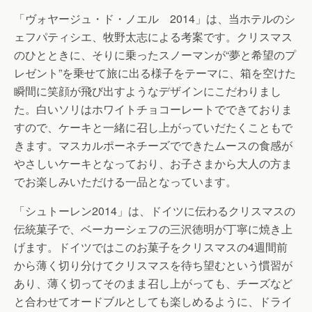
「ヴォヤージュ・ド・ノエル 2014」は、当ホテルのシ
ェフパティシエ、牧野太志による考案です。クリスマス
のひとときに、そりに乗ったスノーマンが“夢と希望のプ
レゼント”を乗せて旅に出る様子をテーマに、箱を空けた
瞬間に笑顔が飛び出すようなデザインにこだわりまし
た。白いソリはホワイトチョコーレートでできておりま
すので、ケーキと一緒に召し上がっていだたくこともで
きます。マスカルポーネチーズでできたムースの食感が
やさしいケーキとなっており、お子さまから大人の方ま
でお楽しみいただける一品となっています。
「シュトーレン2014」は、ドイツに伝わるクリスマスの
伝統菓子で、ベーカーシェフの三沢徳明が丁寧に焼き上
げます。ドイツではこのお菓子をクリスマスの4週間前
から薄く切り分けてクリスマスを待ち望むという慣習が
あり、薄く切ってそのまま召し上がっても、チーズなど
と合わせてオードブルとしても楽しめるように、ドライ