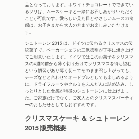
品となっております。ホワイトチョコレートでできてい
るソリは、ムースケーキと一緒にお召しあがりいただく
ことが可能です。愛らしい見た目とやさしいムースの食
感は、お子さまから大人の方までお楽しみいただけま
す。
シュトーレン 2015 は、ドイツに伝わるクリスマスの伝
統菓子で、ベーカーシェフの三沢徳明が丁寧に焼き上げ
てご用意いたします。ドイツではこのお菓子をクリスマ
スの4週間前から薄く切り分けてクリスマスを待ち望む
という慣習があり薄く切ってそのまま召し上がっても、
チーズなどと合わせてオードブルとしても楽しめるよう
に、ドライフルーツやクルミをふんだんに詰め込み、し
っとりとした食感が特徴のシュトーレンに仕上げまし
た。ご家族だけでなく、ご友人とのクリスマスパーティ
ーのおもたせとしてもおすすめです。
クリスマスケーキ ＆ シュトーレン
2015 販売概要