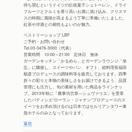
待ち望むというドイツの伝統菓子シュトーレン。ドライ
フルーツとクルミを香り高いお酒に漬け込み、クリスマ
スの時期に風味が高まるよう丁寧に準備いたしました。
紅茶や洋酒との相性もよいのが魅力。
ペストリーショップ LBF
ご予約・お問い合わせ
Tel.03-3476-3000（代表）
営業時間 10:00～21:00 定休日 無休
ガーデンキッチン「かるめら」とガーデンラウンジ「坐
忘」に隣接し、スイーツやパン、ギフト、総料理長福田
順彦プロデュースの調味料等を販売しております。四季
折々の彩りと本物の美味しさをお届けできるよう、品質
管理にも注力し、旬の素材を用いた商品をラインナッ
プ。2013年秋に「農事功労章―シュヴァリエ」を受章
したパティシエ“ローラン・ジャナン”プロデュースのス
イーツをお求め頂けるのは日本ではセルリアンタワー東
急ホテルのみとなっております。
返信