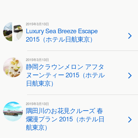
2015年3月13日
Luxury Sea Breeze Escape
2015（ホテル日航東京）
2015年3月13日
静岡クラウンメロン アフタ
ヌーンティー 2015（ホテル
日航東京）
2015年3月13日
隅田川のお花見クルーズ 春
爛漫プラン 2015（ホテル日
航東京）